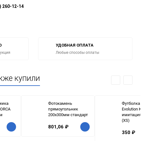
) 260-12-14
О
УДОБНАЯ ОПЛАТА
дукция
Любые способы оплаты
кже купили
мика
Фотокамень
Футболка 
 ORCA
прямоугольник
Evolution
ум
200х300мм стандарт
имитация 
(XS)
801,06
₽
350
₽