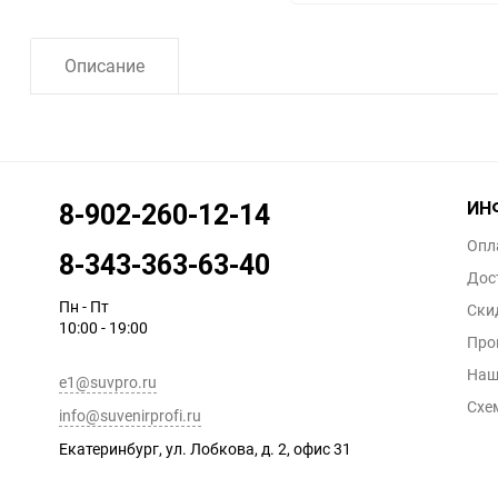
Описание
ИН
8-902-260-12-14
Опл
8-343-363-63-40
Дос
Пн - Пт
Ски
10:00 - 19:00
Про
Наш
e1@suvpro.ru
Схе
info@suvenirprofi.ru
Екатеринбург, ул. Лобкова, д. 2, офис 31