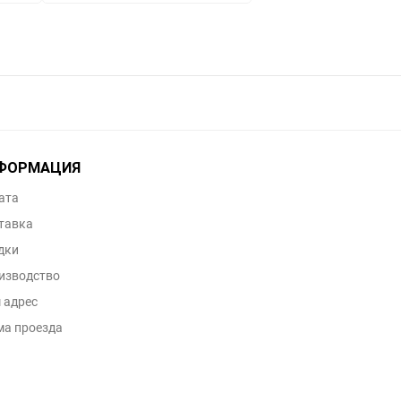
ФОРМАЦИЯ
ата
тавка
дки
изводство
 адрес
ма проезда