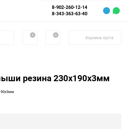
8-902-260-12-14
8-343-363-63-40
0
0
Корзина
пуста
мыши резина 230x190x3мм
190x3мм