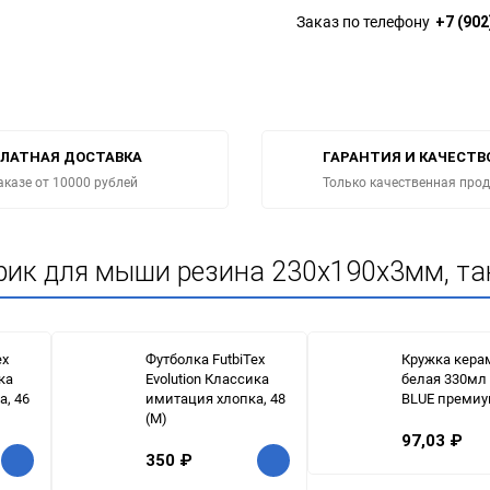
Заказ по телефону
+7 (902
ЛАТНАЯ ДОСТАВКА
ГАРАНТИЯ И КАЧЕСТВ
аказе от 10000 рублей
Только качественная про
врик для мыши резина 230x190x3мм, та
ex
Футболка FutbiTex
Кружка кера
ка
Evolution Классика
белая 330мл
а, 46
имитация хлопка, 48
BLUE преми
(M)
97,03
₽
350
₽