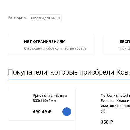
Категории:
Коврики для мыши
НЕТ ОГРАНИЧЕНИЯМ
БЕСП
Отгружаем любое количество товара
При з
Покупатели, которые приобрели Ко
Кристалл с часами
Футболка FutbiT
300х160х5мм
Evolution Класси
имитация хлопк
(S)
490,49
₽
350
₽