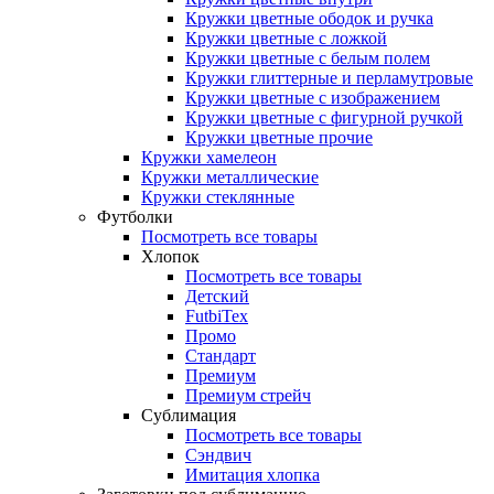
Кружки цветные ободок и ручка
Кружки цветные с ложкой
Кружки цветные с белым полем
Кружки глиттерные и перламутровые
Кружки цветные с изображением
Кружки цветные с фигурной ручкой
Кружки цветные прочие
Кружки хамелеон
Кружки металлические
Кружки стеклянные
Футболки
Посмотреть все товары
Хлопок
Посмотреть все товары
Детский
FutbiTex
Промо
Стандарт
Премиум
Премиум стрейч
Сублимация
Посмотреть все товары
Сэндвич
Имитация хлопка