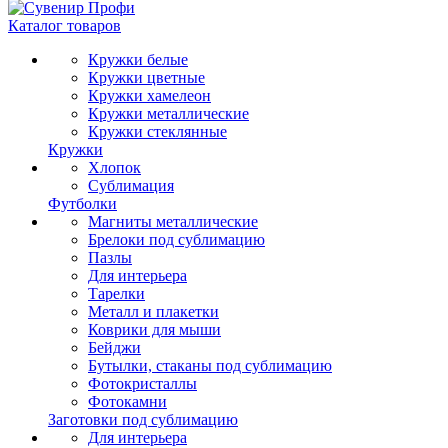
Каталог товаров
Кружки белые
Кружки цветные
Кружки хамелеон
Кружки металлические
Кружки стеклянные
Кружки
Хлопок
Сублимация
Футболки
Магниты металлические
Брелоки под сублимацию
Пазлы
Для интерьера
Тарелки
Металл и плакетки
Коврики для мыши
Бейджи
Бутылки, стаканы под сублимацию
Фотокристаллы
Фотокамни
Заготовки под сублимацию
Для интерьера