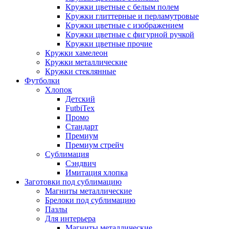
Кружки цветные с белым полем
Кружки глиттерные и перламутровые
Кружки цветные с изображением
Кружки цветные с фигурной ручкой
Кружки цветные прочие
Кружки хамелеон
Кружки металлические
Кружки стеклянные
Футболки
Хлопок
Детский
FutbiTex
Промо
Стандарт
Премиум
Премиум стрейч
Сублимация
Сэндвич
Имитация хлопка
Заготовки под сублимацию
Магниты металлические
Брелоки под сублимацию
Пазлы
Для интерьера
Магниты металлические