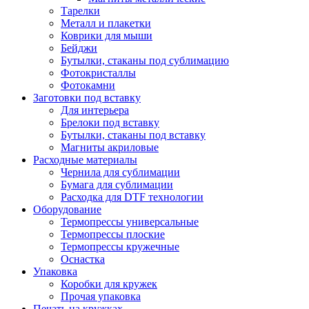
Тарелки
Металл и плакетки
Коврики для мыши
Бейджи
Бутылки, стаканы под сублимацию
Фотокристаллы
Фотокамни
Заготовки под вставку
Для интерьера
Брелоки под вставку
Бутылки, стаканы под вставку
Магниты акриловые
Расходные материалы
Чернила для сублимации
Бумага для сублимации
Расходка для DTF технологии
Оборудование
Термопрессы универсальные
Термопрессы плоские
Термопрессы кружечные
Оснастка
Упаковка
Коробки для кружек
Прочая упаковка
Печать на кружках