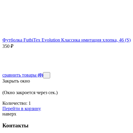
Футболка FutbiTex Evolution Классика имитация хлопка, 46 (S)
Ф
(
350
₽
сравнить товары
(0)
Закрыть окно
(Окно закроется через
сек.)
Количество:
1
Перейти в корзину
наверх
Контакты