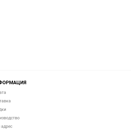
ФОРМАЦИЯ
ата
тавка
дки
изводство
 адрес