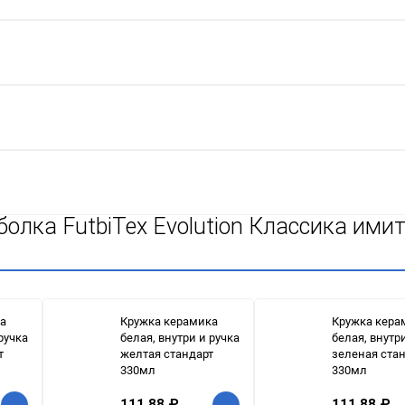
олка FutbiTex Evolution Классика имит
а
Кружка керамика
Кружка кера
ручка
белая, внутри и ручка
белая, внутр
т
желтая стандарт
зеленая ста
330мл
330мл
111,88
₽
111,88
₽