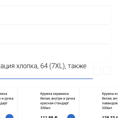
ация хлопка, 64 (7XL), также
мика
Кружка керамика
Кружка к
и и ручка
белая, внутри и ручка
белая, вн
ндарт
красная стандарт
лавандов
330мл
330мл
111,88
₽
129,33