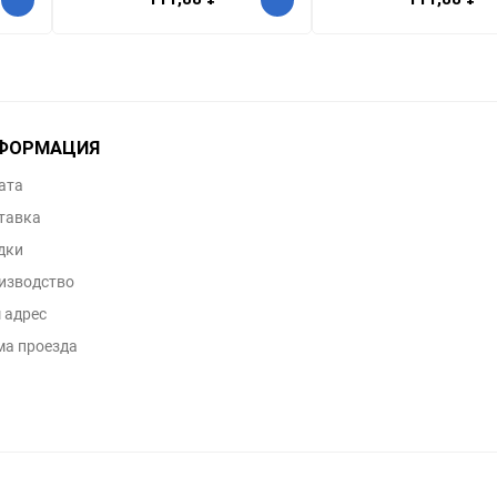
ФОРМАЦИЯ
ата
тавка
дки
изводство
 адрес
ма проезда