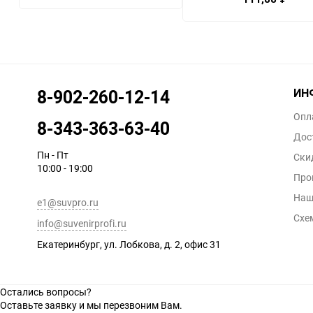
ИН
8-902-260-12-14
Опл
8-343-363-63-40
Дос
Пн - Пт
Ски
10:00 - 19:00
Про
Наш
e1@suvpro.ru
Схе
info@suvenirprofi.ru
Екатеринбург, ул. Лобкова, д. 2, офис 31
Остались вопросы?
Оставьте заявку и мы перезвоним Вам.